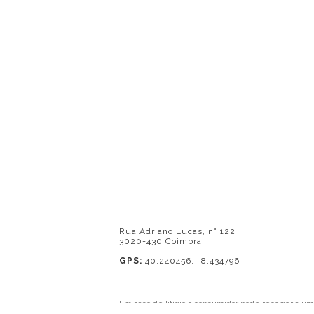
Rua Adriano Lucas, n° 122
3020-430 Coimbra
GPS:
40.240456, -8.434796
Em caso de litígio o consumidor pode recorrer a u