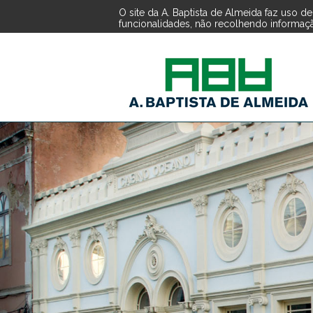
O site da A. Baptista de Almeida faz uso 
funcionalidades, não recolhendo informação