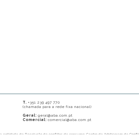
T.
+351 239 497 770
(chamada para a rede fixa nacional)
Geral:
geral@aba.com.pt
Comercial:
comercial@aba.com.pt
ma entidade de Resolução de conflitos de consumo: Centro de Arbitragem de Confli