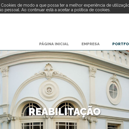
de Cookies de modo a que possa ter a melhor experiência de utilizaçã
 pessoal. Ao continuar está a aceitar a política de cookies.
PÁGINA INICIAL
EMPRESA
PORTFO
REABILITAÇÃO