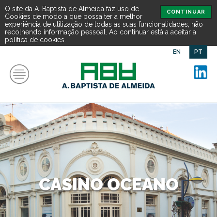
O site da A. Baptista de Almeida faz uso de
CONTINUAR
Cookies de modo a que possa ter a melhor
experiência de utilização de todas as suas funcionalidades, não
recolhendo informação pessoal. Ao continuar está a aceitar a
política de cookies.
EN
PT
CASINO OCEANO