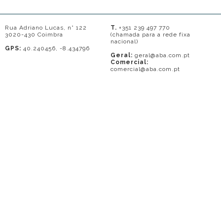
Rua Adriano Lucas, n° 122
T.
+351 239 497 770
3020-430 Coimbra
(chamada para a rede fixa
nacional)
GPS:
40.240456, -8.434796
Geral:
geral@aba.com.pt
Comercial:
comercial@aba.com.pt
© 2026 - A. BAPTISTA DE ALMEIDA
Em caso de litígio o consumidor pode recorrer a uma entidade de Resolução
de conflitos de consumo: Centro de Arbitragem de Conflitos de Consumo do
Distrito de Coimbra.
Contacto: 239821690 (chamada para a rede fixa nacional) ou
www.centrodearbitragemdecoimbra.com
. Mais informações no Portal do
Consumidor
www.consumidor.pt
.