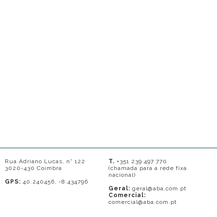
Rua Adriano Lucas, n° 122
T.
+351 239 497 770
3020-430 Coimbra
(chamada para a rede fixa
nacional)
GPS:
40.240456, -8.434796
Geral:
geral@aba.com.pt
Comercial:
comercial@aba.com.pt