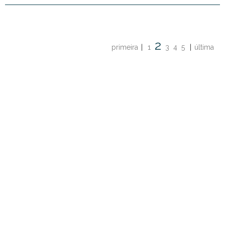
2
primeira
|
1
3
4
5
|
última