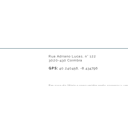
Rua Adriano Lucas, n° 122
3020-430 Coimbra
GPS:
40.240456, -8.434796
Em caso de litígio o consumidor pode recorrer a u
Contacto: 239821690 (chamada para a rede fixa naci