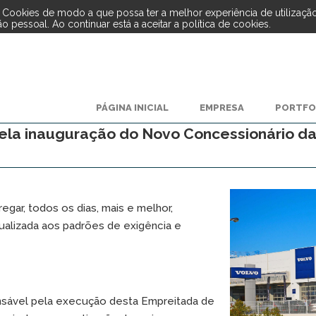
de Cookies de modo a que possa ter a melhor experiência de utilizaçã
 pessoal. Ao continuar está a aceitar a política de cookies.
PÁGINA INICIAL
EMPRESA
PORTFO
la inauguração do Novo Concessionário da 
egar, todos os dias, mais e melhor,
ualizada aos padrões de exigência e
ponsável pela execução desta Empreitada de