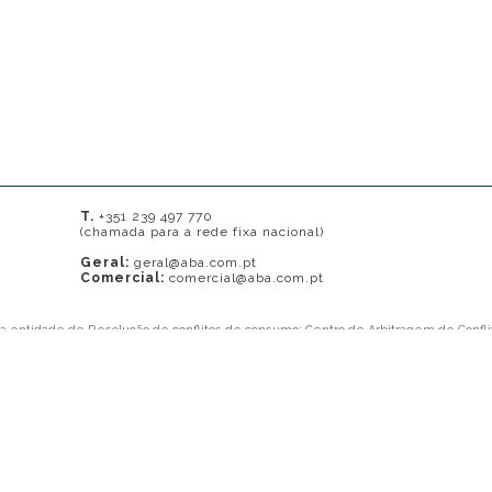
T.
+351 239 497 770
(chamada para a rede fixa nacional)
Geral:
geral@aba.com.pt
Comercial:
comercial@aba.com.pt
ma entidade de Resolução de conflitos de consumo: Centro de Arbitragem de Confli
onal) ou
www.centrodearbitragemdecoimbra.com
. Mais informações no Portal do 