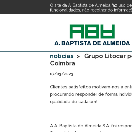
O site da A. Baptista de Almeida faz uso 
funcionalidades, não recolhendo informação
notícias
> Grupo Litocar pe
Coimbra
07/03/2023
Clientes satisfeitos motivam-nos a entr
procurando responder de forma individ
qualidade de cada um!
A A. Baptista de Almeida S.A. foi res