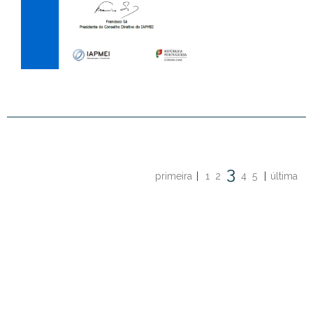
3
primeira
|
1
2
4
5
|
última