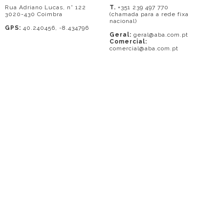
Rua Adriano Lucas, n° 122
T.
+351 239 497 770
3020-430 Coimbra
(chamada para a rede fixa
nacional)
GPS:
40.240456, -8.434796
Geral:
geral@aba.com.pt
Comercial:
comercial@aba.com.pt
© 2026 - A. BAPTISTA DE ALMEIDA
Em caso de litígio o consumidor pode recorrer a uma entidade de Resolução
de conflitos de consumo: Centro de Arbitragem de Conflitos de Consumo do
Distrito de Coimbra.
Contacto: 239821690 (chamada para a rede fixa nacional) ou
www.centrodearbitragemdecoimbra.com
. Mais informações no Portal do
Consumidor
www.consumidor.pt
.