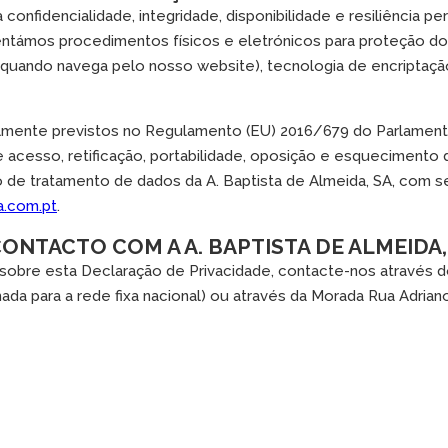
 confidencialidade, integridade, disponibilidade e resiliência 
mentámos procedimentos físicos e eletrónicos para proteção d
 quando navega pelo nosso website), tecnologia de encriptaç
almente previstos no Regulamento (EU) 2016/679 do Parlamen
de acesso, retificação, portabilidade, oposição e esqueciment
 de tratamento de dados da A. Baptista de Almeida, SA, com s
a.com.pt
.
NTACTO COM A A. BAPTISTA DE ALMEIDA,
sobre esta Declaração de Privacidade, contacte-nos através 
da para a rede fixa nacional) ou através da Morada Rua Adrian