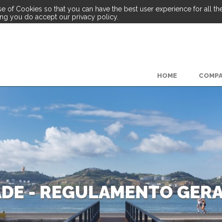
e of Cookies so that you can have the best user experience for all the 
ing you do accept our privacy policy.
HOME
COMP
DADE - REGULAMENTO GER