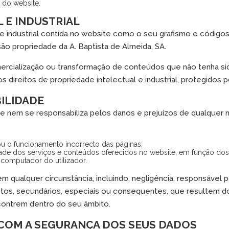
 do website.
 E INDUSTRIAL
l e industrial contida no website como o seu grafismo e códig
 são propriedade da A. Baptista de Almeida, SA.
omercialização ou transformação de conteúdos que não tenha s
os direitos de propriedade intelectual e industrial, protegidos po
ILIDADE
nte nem se responsabiliza pelos danos e prejuízos de qualquer
ou o funcionamento incorrecto das páginas;
dade dos serviços e conteúdos oferecidos no website, em função dos r
 computador do utilizador.
 em qualquer circunstância, incluindo, negligência, responsável
ectos, secundários, especiais ou consequentes, que resultem 
contrem dentro do seu âmbito.
COM A SEGURANÇA DOS SEUS DADOS