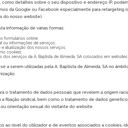
, como detalhes sobre o seu dispositivo e endereço IP, podem
zamos da Google ou Facebook especialmente para retargeting 
es do nosso website).
sta informação de várias formas:
s formulários online;
at ou informações de serviços;
e atualização dos nossos serviços;
mo cookies;
s dos serviços da A. Baptista de Almeida, SA colocados em websites 
e a serem utilizadas pela A. Baptista de Almeida, SA no âmbit
nização.
ará o tratamento de dados pessoais que revelem a origem racial 
ou a filiação sindical, bem como o tratamento de dados genético
 ou orientação sexual do visitante do website.
s ao nível do utilizador e de eventos associados a cookies, ide