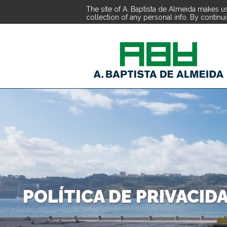
The site of A. Baptista de Almeida makes us
collection of any personal info. By continu
POLÍTICA DE PRIVACI