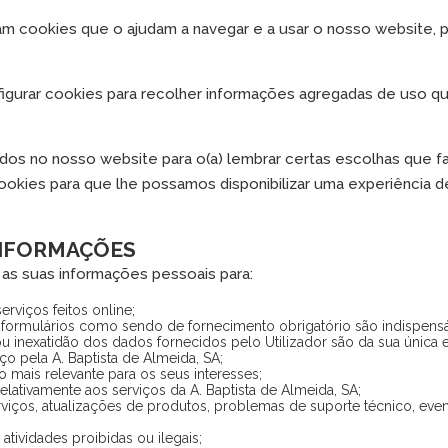
 cookies que o ajudam a navegar e a usar o nosso website, po
gurar cookies para recolher informações agregadas de uso qu
s no nosso website para o(a) lembrar certas escolhas que fa
okies para que lhe possamos disponibilizar uma experiência de
INFORMAÇÕES
 as suas informações pessoais para:
erviços feitos online;
formulários como sendo de fornecimento obrigatório são indispensáv
u inexatidão dos dados fornecidos pelo Utilizador são da sua única 
ço pela A. Baptista de Almeida, SA;
 mais relevante para os seus interesses;
relativamente aos serviços da A. Baptista de Almeida, SA;
rviços, atualizações de produtos, problemas de suporte técnico, eve
 atividades proibidas ou ilegais;