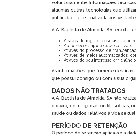
voluntariamente. Informações técnicas
algumas outras tecnologias que utili
publicidade personalizada aos visitant
A A. Baptista de Almeida, SA recolhe e
Através do registo, pesquisas e outro
Ao fornecer suporte técnico, live-ch
Através do processo de manutenção 
Através de meios automatizados, co
Através do seu interesse em anúncio
As informações que fornece destinam-s
que possui consigo ou com a sua orga
DADOS NÃO TRATADOS
A A. Baptista de Almeida, SA não realiz
convicções religiosas ou filosóficas, 
saúde ou dados relativos à vida sexual
PERÍODO DE RETENÇÃO
O período de retenção aplica-se a dado