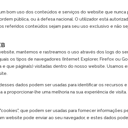
 um bom uso dos conteúdos e serviços do website que nunca po
 ordem pública, ou à defesa nacional. O utilizador está autorizad
os referidos conteúdos sejam para seu uso exclusivo e não s
EB
ebsite, mantemos e rastreamos o uso através dos logs do serv
quais os tipos de navegadores (Internet Explorer, Firefox ou
ia e que página(s) visitadas dentro do nosso website. Usamos 
ite.
desses dados podem ser usadas para identificar os recursos e
 a proporcionar-lhe uma melhoria na sua experiência de visita.
 "cookies", que podem ser usadas para fornecer informações p
m website pode enviar ao seu navegador, e estes dados pod