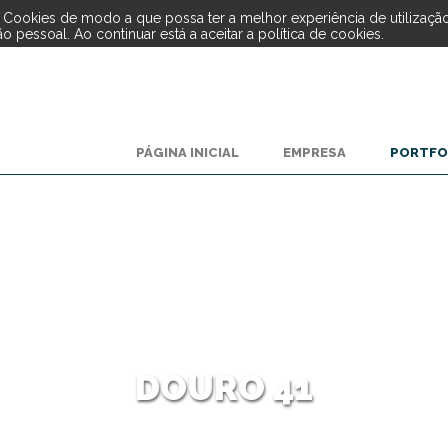
de Cookies de modo a que possa ter a melhor experiência de utilizaçã
 pessoal. Ao continuar está a aceitar a política de cookies.
PÁGINA INICIAL
EMPRESA
PORTFO
DOURO 41