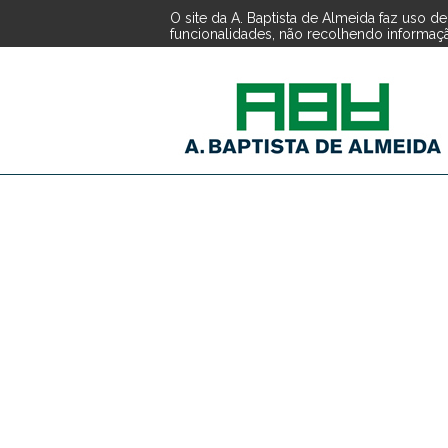
O site da A. Baptista de Almeida faz uso 
funcionalidades, não recolhendo informação