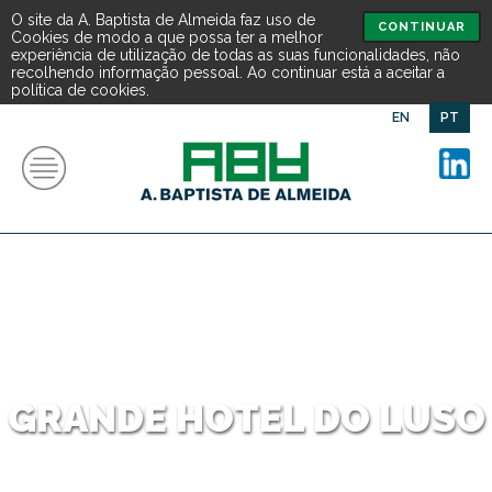
O site da A. Baptista de Almeida faz uso de
CONTINUAR
Cookies de modo a que possa ter a melhor
experiência de utilização de todas as suas funcionalidades, não
recolhendo informação pessoal. Ao continuar está a aceitar a
política de cookies.
EN
PT
GRANDE HOTEL DO LUSO