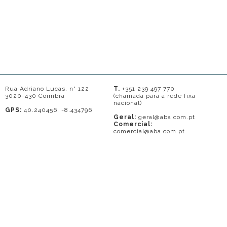
Rua Adriano Lucas, n° 122
T.
+351 239 497 770
3020-430 Coimbra
(chamada para a rede fixa
nacional)
GPS:
40.240456, -8.434796
Geral:
geral@aba.com.pt
Comercial:
comercial@aba.com.pt
© 2026 - A. BAPTISTA DE ALMEIDA
Em caso de litígio o consumidor pode recorrer a uma entidade de Resolução
de conflitos de consumo: Centro de Arbitragem de Conflitos de Consumo do