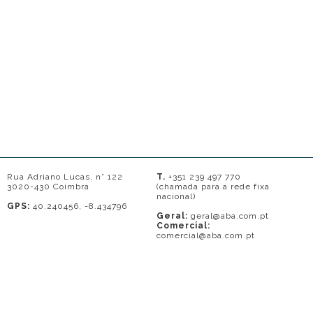
Rua Adriano Lucas, n° 122
T.
+351 239 497 770
3020-430 Coimbra
(chamada para a rede fixa
nacional)
GPS:
40.240456, -8.434796
Geral:
geral@aba.com.pt
Comercial:
comercial@aba.com.pt
© 2026 - A. BAPTISTA DE ALMEIDA