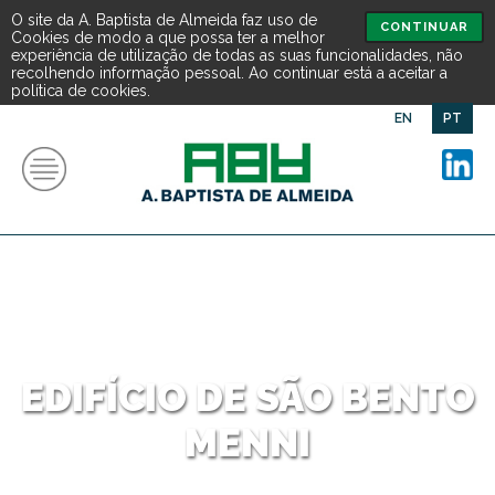
O site da A. Baptista de Almeida faz uso de
CONTINUAR
Cookies de modo a que possa ter a melhor
experiência de utilização de todas as suas funcionalidades, não
recolhendo informação pessoal. Ao continuar está a aceitar a
política de cookies.
EN
PT
EDIFÍCIO DE SÃO BENTO
MENNI