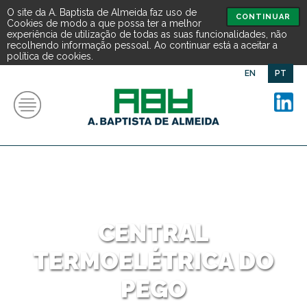
O site da A. Baptista de Almeida faz uso de
CONTINUAR
Cookies de modo a que possa ter a melhor
experiência de utilização de todas as suas funcionalidades, não
recolhendo informação pessoal. Ao continuar está a aceitar a
política de cookies.
EN
PT
CENTRAL
TERMOELÉTRICA DO
PEGO