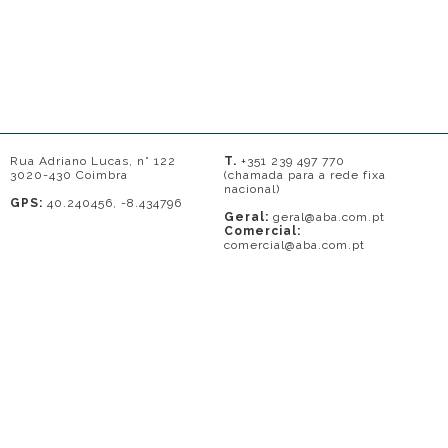
Rua Adriano Lucas, n° 122
T.
+351 239 497 770
3020-430 Coimbra
(chamada para a rede fixa
nacional)
GPS:
40.240456, -8.434796
Geral:
geral@aba.com.pt
Comercial:
comercial@aba.com.pt
© 2026 - A. BAPTISTA DE ALMEIDA
Em caso de litígio o consumidor pode recorrer a uma entidade de Resolução
de conflitos de consumo: Centro de Arbitragem de Conflitos de Consumo do
Distrito de Coimbra.