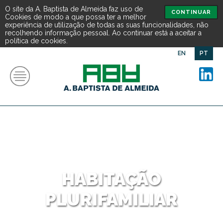
O site da A. Baptista de Almeida faz uso de
CONTINUAR
Cookies de modo a que possa ter a melhor
experiência de utilização de todas as suas funcionalidades, não
recolhendo informação pessoal. Ao continuar está a aceitar a
política de cookies.
EN
PT
HABITAÇÃO
PLURIFAMILIAR