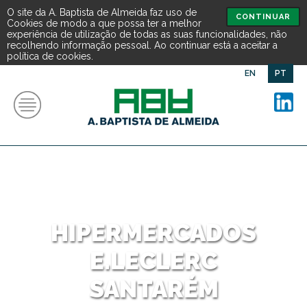
O site da A. Baptista de Almeida faz uso de
CONTINUAR
Cookies de modo a que possa ter a melhor
experiência de utilização de todas as suas funcionalidades, não
recolhendo informação pessoal. Ao continuar está a aceitar a
política de cookies.
EN
PT
HIPERMERCADOS
E.LECLERC
SANTARÉM