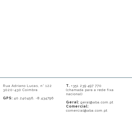
Rua Adriano Lucas, n° 122
T.
+351 239 497 770
3020-430 Coimbra
(chamada para a rede fixa
nacional)
GPS:
40.240456, -8.434796
Geral:
geral@aba.com.pt
Comercial:
comercial@aba.com.pt
© 2026 - A. BAPTISTA DE ALMEIDA