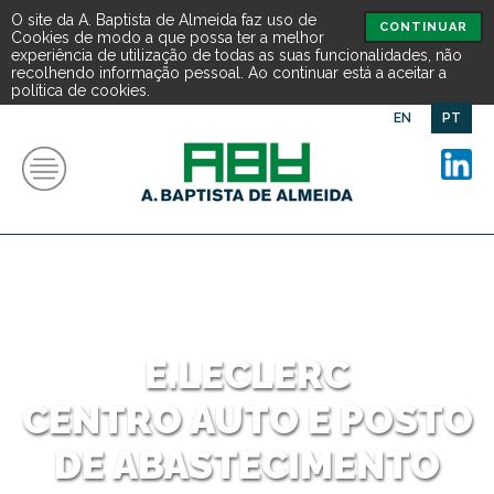
O site da A. Baptista de Almeida faz uso de
CONTINUAR
Cookies de modo a que possa ter a melhor
experiência de utilização de todas as suas funcionalidades, não
recolhendo informação pessoal. Ao continuar está a aceitar a
política de cookies.
EN
PT
E.LECLERC
CENTRO AUTO E POSTO
DE ABASTECIMENTO