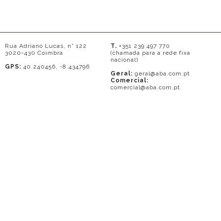
Rua Adriano Lucas, n° 122
T.
+351 239 497 770
3020-430 Coimbra
(chamada para a rede fixa
nacional)
GPS:
40.240456, -8.434796
Geral:
geral@aba.com.pt
Comercial:
comercial@aba.com.pt
© 2026 - A. BAPTISTA DE ALMEIDA
Em caso de litígio o consumidor pode recorrer a uma entidade de Resolução
de conflitos de consumo: Centro de Arbitragem de Conflitos de Consumo do
Distrito de Coimbra.
Contacto: 239821690 (chamada para a rede fixa nacional) ou
www.centrodearbitragemdecoimbra.com
. Mais informações no Portal do