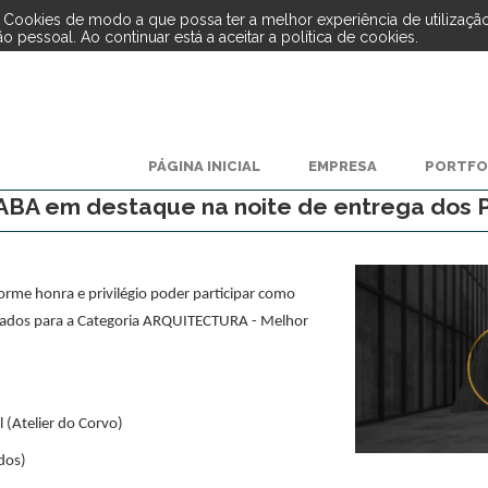
de Cookies de modo a que possa ter a melhor experiência de utilizaçã
 pessoal. Ao continuar está a aceitar a política de cookies.
PÁGINA INICIAL
EMPRESA
PORTFO
BA em destaque na noite de entrega dos P
orme honra e privilégio poder participar como
eados para a Categoria ARQUITECTURA - Melhor
 (Atelier do Corvo)
dos)