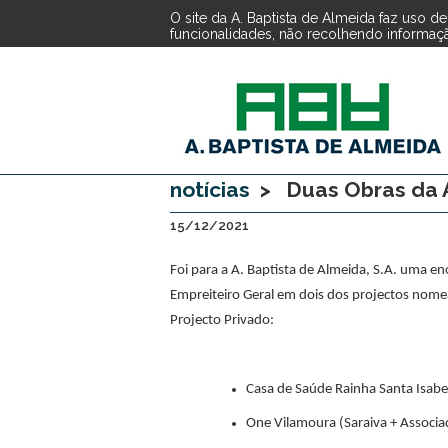
O site da A. Baptista de Almeida faz uso 
funcionalidades, não recolhendo informação
notícias
> Duas Obras da A
15/12/2021
Foi para a A. Baptista de Almeida, S.A. uma en
Empreiteiro Geral em dois dos projectos nom
Projecto Privado:
Casa de Saúde Rainha Santa Isabel
One Vilamoura (Saraiva + Associa