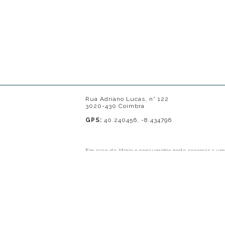
Rua Adriano Lucas, n° 122
3020-430 Coimbra
GPS:
40.240456, -8.434796
Em caso de litígio o consumidor pode recorrer a u
Contacto: 239821690 (chamada para a rede fixa naci