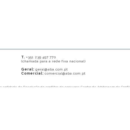
T.
+351 239 497 770
(chamada para a rede fixa nacional)
Geral:
geral@aba.com.pt
Comercial:
comercial@aba.com.pt
ma entidade de Resolução de conflitos de consumo: Centro de Arbitragem de Confli
onal) ou
www.centrodearbitragemdecoimbra.com
. Mais informações no Portal do 