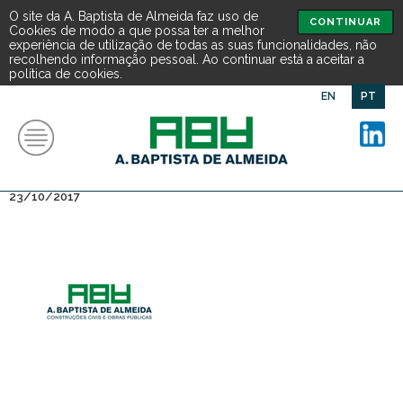
O site da A. Baptista de Almeida faz uso de
CONTINUAR
Cookies de modo a que possa ter a melhor
experiência de utilização de todas as suas funcionalidades, não
recolhendo informação pessoal. Ao continuar está a aceitar a
política de cookies.
EN
PT
notícias
> Anúncio
23/10/2017