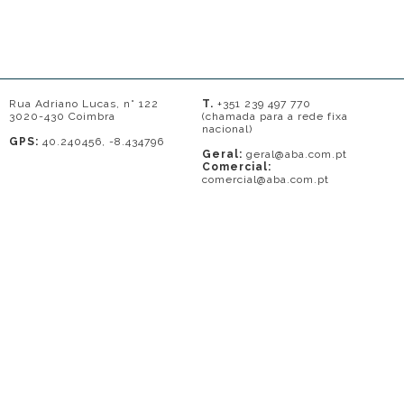
Rua Adriano Lucas, n° 122
T.
+351 239 497 770
3020-430 Coimbra
(chamada para a rede fixa
nacional)
GPS:
40.240456, -8.434796
Geral:
geral@aba.com.pt
Comercial:
comercial@aba.com.pt
© 2026 - A. BAPTISTA DE ALMEIDA
Em caso de litígio o consumidor pode recorrer a uma entidade de Resolução
de conflitos de consumo: Centro de Arbitragem de Conflitos de Consumo do
Distrito de Coimbra.
Contacto: 239821690 (chamada para a rede fixa nacional) ou
www.centrodearbitragemdecoimbra.com
. Mais informações no Portal do