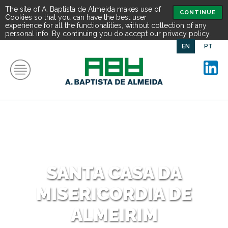
The site of A. Baptista de Almeida makes use of
CONTINUE
Cookies so that you can have the best user
experience for all the functionalities, without collection of any
personal info. By continuing you do accept our privacy policy.
EN
PT
SANTA CASA DA
MISERICORDIA DE
ALMEIRIM