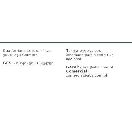
Rua Adriano Lucas, n° 122
T.
+351 239 497 770
3020-430 Coimbra
(chamada para a rede fixa
nacional)
GPS:
40.240456, -8.434796
Geral:
geral@aba.com.pt
Comercial:
comercial@aba.com.pt
© 2026 - A. BAPTISTA DE ALMEIDA
Em caso de litígio o consumidor pode recorrer a uma entidade de Resolução
de conflitos de consumo: Centro de Arbitragem de Conflitos de Consumo do