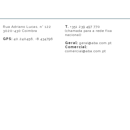
Rua Adriano Lucas, n° 122
T.
+351 239 497 770
3020-430 Coimbra
(chamada para a rede fixa
nacional)
GPS:
40.240456, -8.434796
Geral:
geral@aba.com.pt
Comercial:
comercial@aba.com.pt
© 2026 - A. BAPTISTA DE ALMEIDA
Em caso de litígio o consumidor pode recorrer a uma entidade de Resolução
de conflitos de consumo: Centro de Arbitragem de Conflitos de Consumo do
Distrito de Coimbra.
Contacto: 239821690 (chamada para a rede fixa nacional) ou
www.centrodearbitragemdecoimbra.com
. Mais informações no Portal do