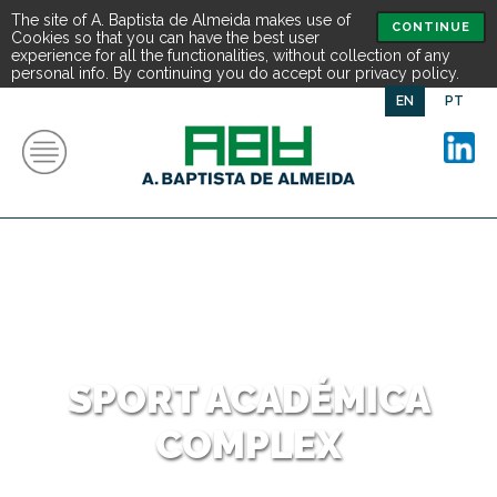
The site of A. Baptista de Almeida makes use of
CONTINUE
Cookies so that you can have the best user
experience for all the functionalities, without collection of any
personal info. By continuing you do accept our privacy policy.
EN
PT
SPORT ACADÉMICA
COMPLEX