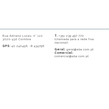
Rua Adriano Lucas, n° 122
T.
+351 239 497 770
3020-430 Coimbra
(chamada para a rede fixa
nacional)
GPS:
40.240456, -8.434796
Geral:
geral@aba.com.pt
Comercial:
comercial@aba.com.pt
© 2026 - A. BAPTISTA DE ALMEIDA
Em caso de litígio o consumidor pode recorrer a uma entidade de Resolução
de conflitos de consumo: Centro de Arbitragem de Conflitos de Consumo do
Distrito de Coimbra.