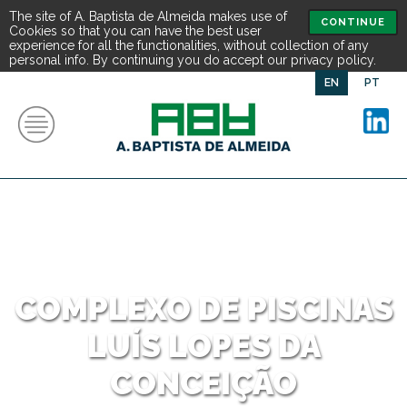
The site of A. Baptista de Almeida makes use of
CONTINUE
Cookies so that you can have the best user
experience for all the functionalities, without collection of any
personal info. By continuing you do accept our privacy policy.
EN
PT
COMPLEXO DE PISCINAS
LUÍS LOPES DA
CONCEIÇÃO