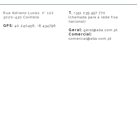
Rua Adriano Lucas, n° 122
T.
+351 239 497 770
3020-430 Coimbra
(chamada para a rede fixa
nacional)
GPS:
40.240456, -8.434796
Geral:
geral@aba.com.pt
Comercial:
comercial@aba.com.pt
© 2026 - A. BAPTISTA DE ALMEIDA
Em caso de litígio o consumidor pode recorrer a uma entidade de Resolução
de conflitos de consumo: Centro de Arbitragem de Conflitos de Consumo do
Distrito de Coimbra.
Contacto: 239821690 (chamada para a rede fixa nacional) ou
www.centrodearbitragemdecoimbra.com
. Mais informações no Portal do
Consumidor
www.consumidor.pt
.