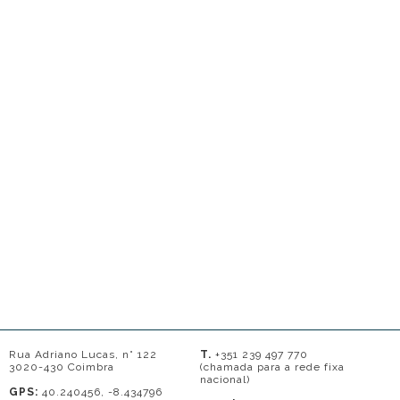
Rua Adriano Lucas, n° 122
T.
+351 239 497 770
3020-430 Coimbra
(chamada para a rede fixa
nacional)
GPS:
40.240456, -8.434796