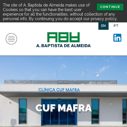
The site of A. Baptista de Almeida makes use of
CONTINUE
Cookies so that you can have the best user
experience for all the functionalities, without collection of any
personal info. By continuing you do accept our privacy policy.
EN
PT
CUF MAFRA