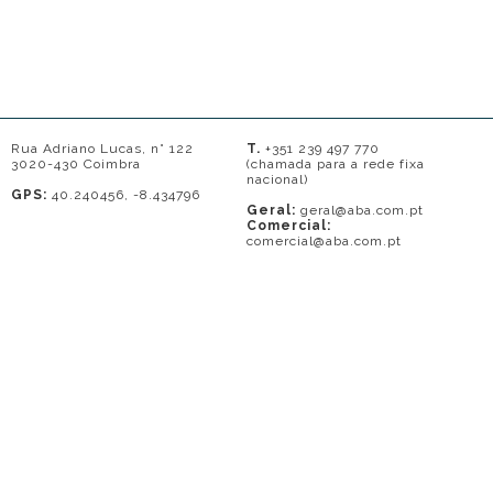
Rua Adriano Lucas, n° 122
T.
+351 239 497 770
3020-430 Coimbra
(chamada para a rede fixa
nacional)
GPS:
40.240456, -8.434796
Geral:
geral@aba.com.pt
Comercial:
comercial@aba.com.pt
© 2026 - A. BAPTISTA DE ALMEIDA
Em caso de litígio o consumidor pode recorrer a uma entidade de Resolução
de conflitos de consumo: Centro de Arbitragem de Conflitos de Consumo do
Distrito de Coimbra.
Contacto: 239821690 (chamada para a rede fixa nacional) ou