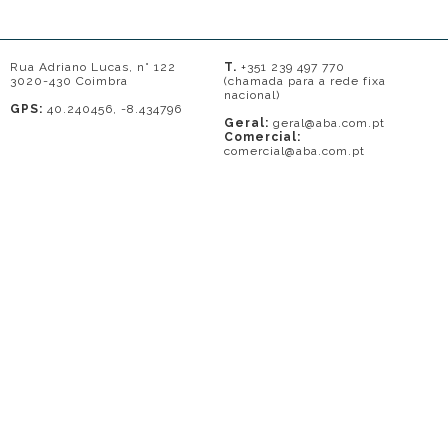
Rua Adriano Lucas, n° 122
T.
+351 239 497 770
3020-430 Coimbra
(chamada para a rede fixa
nacional)
GPS:
40.240456, -8.434796
Geral:
geral@aba.com.pt
Comercial:
comercial@aba.com.pt
© 2026 - A. BAPTISTA DE ALMEIDA
Em caso de litígio o consumidor pode recorrer a uma entidade de Resolução
de conflitos de consumo: Centro de Arbitragem de Conflitos de Consumo do
Distrito de Coimbra.
Contacto: 239821690 (chamada para a rede fixa nacional) ou
www.centrodearbitragemdecoimbra.com
. Mais informações no Portal do
Consumidor
www.consumidor.pt
.