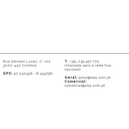
Rua Adriano Lucas, n° 122
T.
+351 239 497 770
3020-430 Coimbra
(chamada para a rede fixa
nacional)
GPS:
40.240456, -8.434796
Geral:
geral@aba.com.pt
Comercial:
comercial@aba.com.pt
© 2026 - A. BAPTISTA DE ALMEIDA
Em caso de litígio o consumidor pode recorrer a uma entidade de Resolução