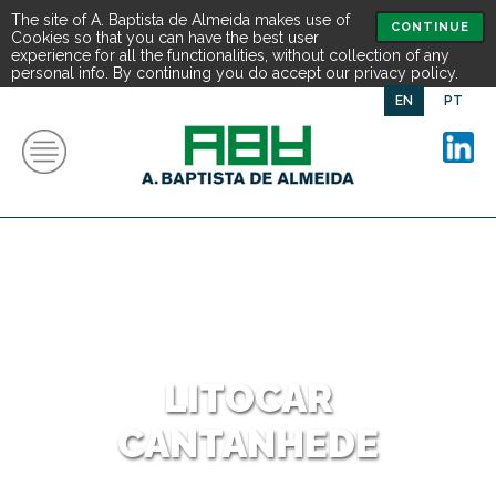
The site of A. Baptista de Almeida makes use of
CONTINUE
Cookies so that you can have the best user
experience for all the functionalities, without collection of any
personal info. By continuing you do accept our privacy policy.
EN
PT
LITOCAR
CANTANHEDE