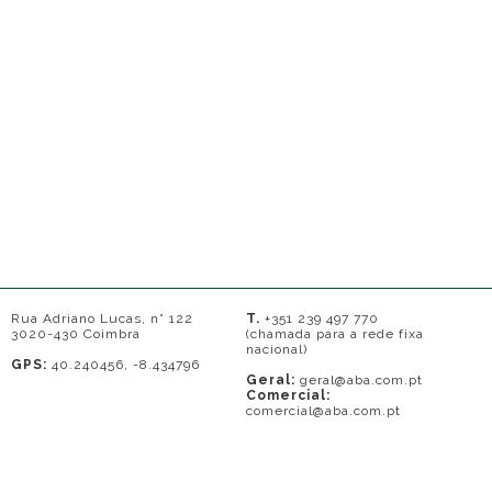
Rua Adriano Lucas, n° 122
T.
+351 239 497 770
3020-430 Coimbra
(chamada para a rede fixa
nacional)
GPS:
40.240456, -8.434796
Geral:
geral@aba.com.pt
Comercial:
comercial@aba.com.pt
© 2026 - A. BAPTISTA DE ALMEIDA