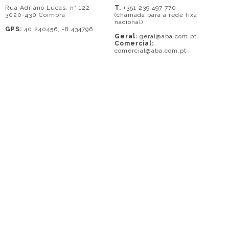
Rua Adriano Lucas, n° 122
T.
+351 239 497 770
3020-430 Coimbra
(chamada para a rede fixa
nacional)
GPS:
40.240456, -8.434796
Geral:
geral@aba.com.pt
Comercial:
comercial@aba.com.pt
© 2026 - A. BAPTISTA DE ALMEIDA
Em caso de litígio o consumidor pode recorrer a uma entidade de Resolução
de conflitos de consumo: Centro de Arbitragem de Conflitos de Consumo do
Distrito de Coimbra.
Contacto: 239821690 (chamada para a rede fixa nacional) ou
www.centrodearbitragemdecoimbra.com
. Mais informações no Portal do
Consumidor
www.consumidor.pt
.