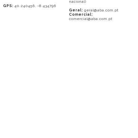
nacional)
GPS:
40.240456, -8.434796
Geral:
geral@aba.com.pt
Comercial:
comercial@aba.com.pt
© 2026 - A. BAPTISTA DE ALMEIDA
Em caso de litígio o consumidor pode recorrer a uma entidade de Resolução
de conflitos de consumo: Centro de Arbitragem de Conflitos de Consumo do
Distrito de Coimbra.
Contacto: 239821690 (chamada para a rede fixa nacional) ou
www.centrodearbitragemdecoimbra.com
. Mais informações no Portal do
Consumidor
www.consumidor.pt
.