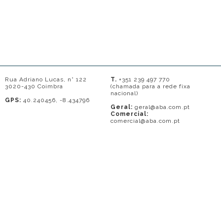
Rua Adriano Lucas, n° 122
T.
+351 239 497 770
3020-430 Coimbra
(chamada para a rede fixa
nacional)
GPS:
40.240456, -8.434796
Geral:
geral@aba.com.pt
Comercial:
comercial@aba.com.pt
© 2026 - A. BAPTISTA DE ALMEIDA
Em caso de litígio o consumidor pode recorrer a uma entidade de Resolução
de conflitos de consumo: Centro de Arbitragem de Conflitos de Consumo do
Distrito de Coimbra.