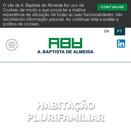
O site da A. Baptista de Almeida faz uso de
CONTINUAR
Cookies de modo a que possa ter a melhor
experiência de utilização de todas as suas funcionalidades, não
recolhendo informação pessoal. Ao continuar está a aceitar a
política de cookies.
EN
PT
HABITAÇÃO
PLURIFAMILIAR