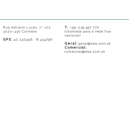
Rua Adriano Lucas, n° 122
T.
+351 239 497 770
3020-430 Coimbra
(chamada para a rede fixa
nacional)
GPS:
40.240456, -8.434796
Geral:
geral@aba.com.pt
Comercial:
comercial@aba.com.pt
© 2026 - A. BAPTISTA DE ALMEIDA
Em caso de litígio o consumidor pode recorrer a uma entidade de Resolução
de conflitos de consumo: Centro de Arbitragem de Conflitos de Consumo do
Distrito de Coimbra.
Contacto: 239821690 (chamada para a rede fixa nacional) ou
www.centrodearbitragemdecoimbra.com
. Mais informações no Portal do