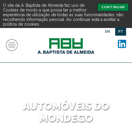
O site da A. Baptista de Almeida faz uso de
CONTINUAR
Cookies de modo a que possa ter a melhor
experiência de utilização de todas as suas funcionalidades, não
recolhendo informação pessoal. Ao continuar está a aceitar a
política de cookies.
EN
PT
AUTOMÓVEIS DO
MONDEGO