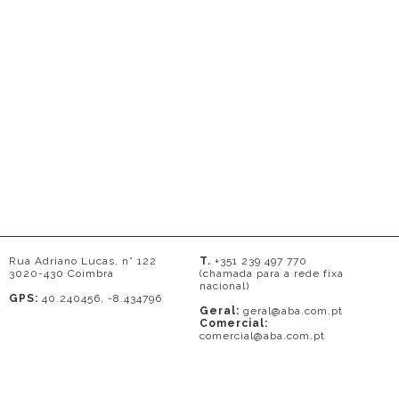
Rua Adriano Lucas, n° 122
T.
+351 239 497 770
3020-430 Coimbra
(chamada para a rede fixa
nacional)
GPS:
40.240456, -8.434796
Geral:
geral@aba.com.pt
Comercial:
comercial@aba.com.pt
© 2026 - A. BAPTISTA DE ALMEIDA